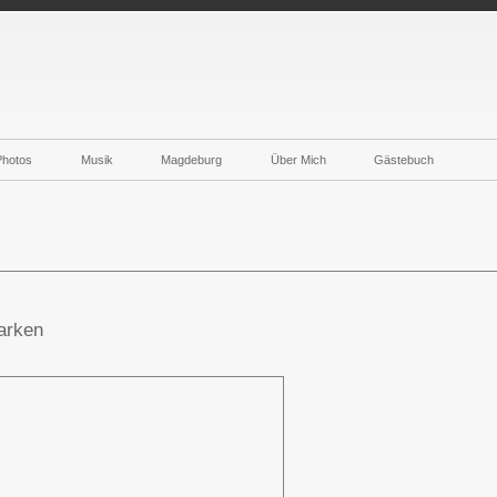
Photos
Musik
Magdeburg
Über Mich
Gästebuch
arken