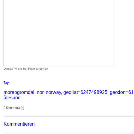
Dieses Photo bei Flickr ansehen
Tags
moreogromdal
,
nor
,
norway
,
geo:lat=6247498925
,
geo:lon=6
ålesund
0
Kommentar(e)
Kommentieren